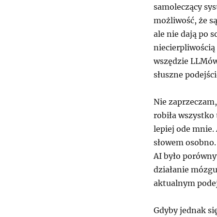
samoleczący sys
możliwość, że s
ale nie dają po 
niecierpliwości
wszędzie LLMów,
słuszne podejści
Nie zaprzeczam,
robiła wszystko
lepiej ode mnie.
słowem osobno.
AI było porówny
działanie mózgu 
aktualnym pode
Gdyby jednak się