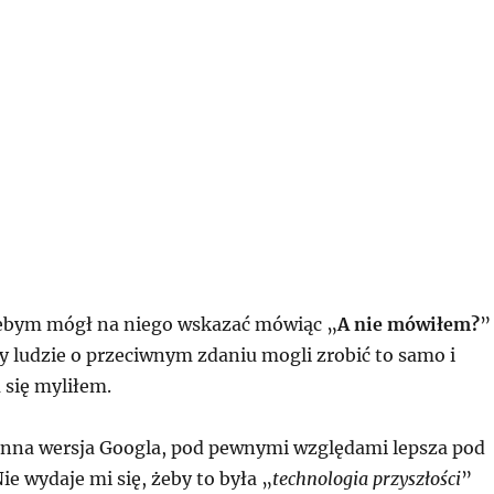
żebym mógł na niego wskazać mówiąc „
A nie mówiłem?
”
y ludzie o przeciwnym zdaniu mogli zrobić to samo i
a się myliłem.
inna wersja Googla, pod pewnymi względami lepsza pod
ie wydaje mi się, żeby to była „
technologia przyszłości
”