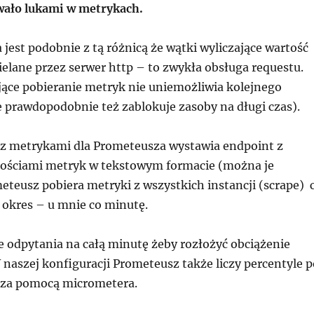
wało lukami w metrykach.
jest podobnie z tą różnicą że wątki wyliczające wartość
elane przez serwer http – to zwykła obsługa requestu.
ające pobieranie metryk nie uniemożliwia kolejnego
e prawdopodobnie też zablokuje zasoby na długi czas).
i z metrykami dla Prometeusza wystawia endpoint z
ościami metryk w tekstowym formacie (można je
eteusz pobiera metryki z wszystkich instancji (scrape) 
okres – u mnie co minutę.
 odpytania na całą minutę żeby rozłożyć obciążenie
. W naszej konfiguracji Prometeusz także liczy percentyle 
i za pomocą micrometera.