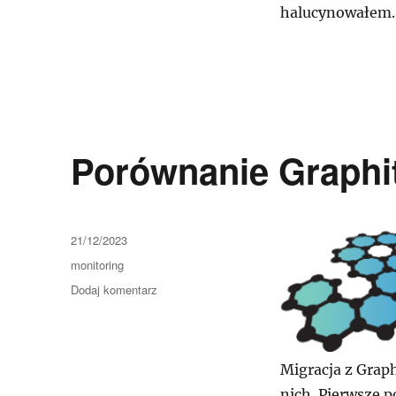
halucynowałem.
Porównanie Graphi
Data
21/12/2023
publikacji
Kategorie
monitoring
do
Dodaj komentarz
Porównanie
Graphite
i
Prometheusa
Migracja z Grap
nich. Pierwsze 