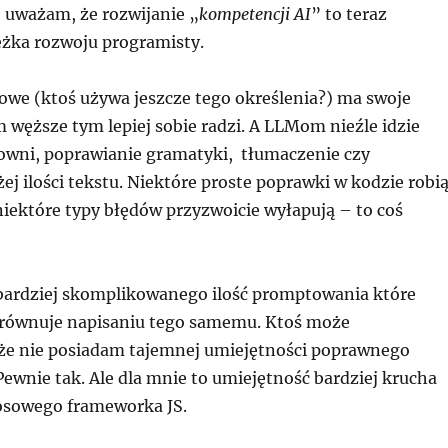
e uważam, że rozwijanie „
kompetencji AI
” to teraz
żka rozwoju programisty.
we (ktoś używa jeszcze tego określenia?) ma swoje
 węższe tym lepiej sobie radzi. A LLMom nieźle idzie
owni, poprawianie gramatyki, tłumaczenie czy
ej ilości tekstu. Niektóre proste poprawki w kodzie robi
niektóre typy błędów przyzwoicie wyłapują – to coś
 bardziej skomplikowanego ilość promptowania które
orównuje napisaniu tego samemu. Ktoś może
e nie posiadam tajemnej umiejętności poprawnego
ewnie tak. Ale dla mnie to umiejętność bardziej krucha
osowego frameworka JS.