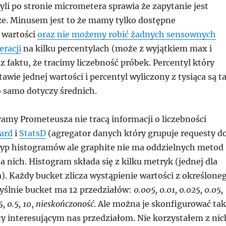
yli po stronie micrometera sprawia że zapytanie jest
sze. Minusem jest to że mamy tylko dostępne
 wartości
oraz nie możemy robić żadnych sensownych
eracji
na kilku percentylach (może z wyjątkiem max i
z faktu, że tracimy liczebność próbek. Percentyl który
awie jednej wartości i percentyl wyliczony z tysiąca są t
o samo dotyczy średnich.
amy Prometeusza nie tracą informacji o liczebności
ard
i
StatsD
(agregator danych który grupuje requesty d
typ histogramów ale graphite nie ma oddzielnych metod
 nich. Histogram składa się z kilku metryk (jednej dla
). Każdy bucket zlicza wystąpienie wartości z określone
yślnie bucket ma 12 przedziałów:
0.005, 0.01, 0.025, 0.05,
5, 0.5, 10
,
nieskończoność
. Ale można je skonfigurować tak
y interesującym nas przedziałom. Nie korzystałem z nic