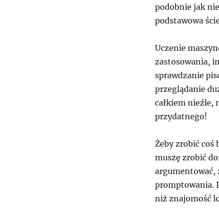
podobnie jak ni
podstawowa ście
Uczenie maszyno
zastosowania, im
sprawdzanie pis
przeglądanie duż
całkiem nieźle, 
przydatnego!
Żeby zrobić coś
muszę zrobić d
argumentować, ż
promptowania. P
niż znajomość l