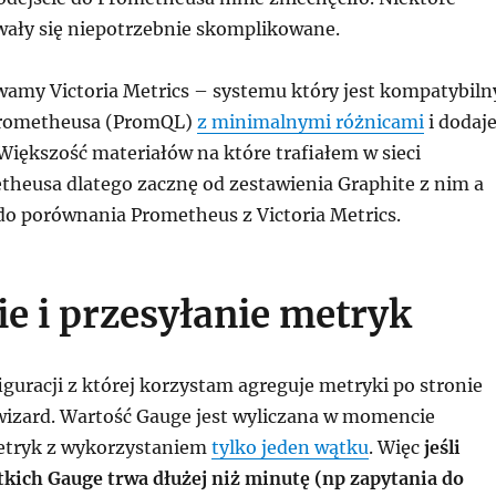
ały się niepotrzebnie skomplikowane.
wamy Victoria Metrics – systemu który jest kompatybiln
Prometheusa (PromQL)
z minimalnymi różnicami
i dodaj
 Większość materiałów na które trafiałem w sieci
theusa dlatego zacznę od zestawienia Graphite z nim a
 do porównania Prometheus z Victoria Metrics.
ie i przesyłanie metryk
guracji z której korzystam agreguje metryki po stronie
pwizard. Wartość Gauge jest wyliczana w momencie
etryk z wykorzystaniem
tylko jeden wątku
. Więc
jeśli
tkich Gauge trwa dłużej niż minutę (np zapytania do