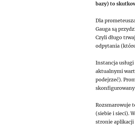
bazy) to skutko
Dla prometeusza 
Gauga są przydzi
Czyli długo trw
odpytania (któr
Instancja usług
aktualnymi wart
podejrzeć). Prom
skonfigurowany 
Rozsmarowuje te
(siebie i sieci)
stronie aplikacj