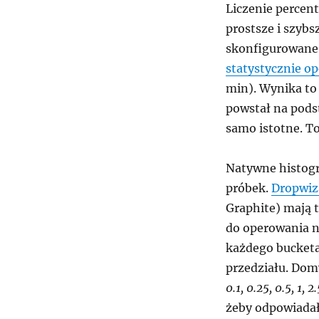
Liczenie percent
prostsze i szyb
skonfigurowane
statystycznie op
min). Wynika to 
powstał na podst
samo istotne. T
Natywne histogr
próbek.
Dropwiz
Graphite) mają 
do operowania na
każdego bucketa
przedziału. Dom
0.1, 0.25, 0.5, 1, 2.
żeby odpowiadał