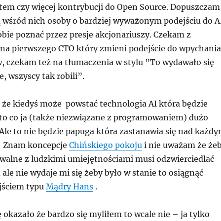
tem czy więcej kontrybucji do Open Source. Dopuszczam
ą wśród nich osoby o bardziej wyważonym podejściu do A
sobie poznać przez presje akcjonariuszy. Czekam z
ą na pierwszego CTO który zmieni podejście do wpychania
 czekam też na tłumaczenia w stylu ”To wydawało się
e, wszyscy tak robili”.
 że kiedyś może powstać technologia AI która będzie
 to co ja (także niezwiązane z programowaniem) dużo
 Ale to nie będzie papuga która zastanawia się nad każd
 Znam koncepcje
Chińskiego pokoju
i nie uważam że że
walne z ludzkimi umiejętnościami musi odzwierciedlać
ale nie wydaje mi się żeby było w stanie to osiągnąć
jściem typu
Mądry Hans
.
 okazało że bardzo się myliłem to wcale nie – ja tylko