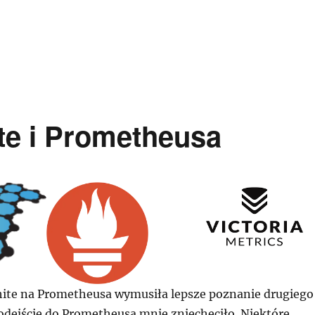
te i Prometheusa
hite na Prometheusa wymusiła lepsze poznanie drugiego
podejście do Prometheusa mnie zniechęciło. Niektóre