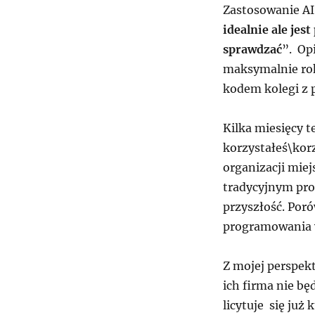
Zastosowanie A
idealnie ale jes
sprawdzać
”. Op
maksymalnie rok
kodem kolegi z p
Kilka miesięcy 
korzystałeś\korz
organizacji miejs
tradycyjnym pro
przyszłość. Por
programowania 
Z mojej perspek
ich firma nie bę
licytuje się już