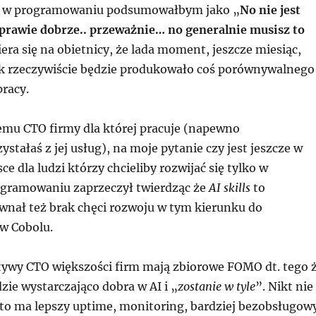
I w programowaniu podsumowałbym jako „
No nie jest
t prawie dobrze.. przeważnie… no generalnie musisz to
iera się na obietnicy, że lada moment, jeszcze miesiąc,
 rzeczywiście będzie produkowało coś porównywalnego
racy.
temu CTO firmy dla której pracuje (napewno
ystałaś z jej usług), na moje pytanie czy jest jeszcze w
ce dla ludzi którzy chcieliby rozwijać się tylko w
gramowaniu zaprzeczył twierdząc że
AI skills
to
ównał też brak chęci rozwoju w tym kierunku do
w Cobolu.
tywy CTO większości firm mają zbiorowe FOMO dt. tego 
dzie wystarczająco dobra w AI i „
zostanie w tyle
”. Nikt nie
 kto ma lepszy uptime, monitoring, bardziej bezobsługow