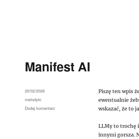
Notatki programistyczne
głównie java
Manifest AI
Data
20/02/2026
Piszę ten wpis 
publikacji
Kategorie
metodyki
ewentualnie żeb
do
Dodaj komentarz
wskazać, że to j
Manifest
AI
LLMy to trochę 
innymi gorsza. N