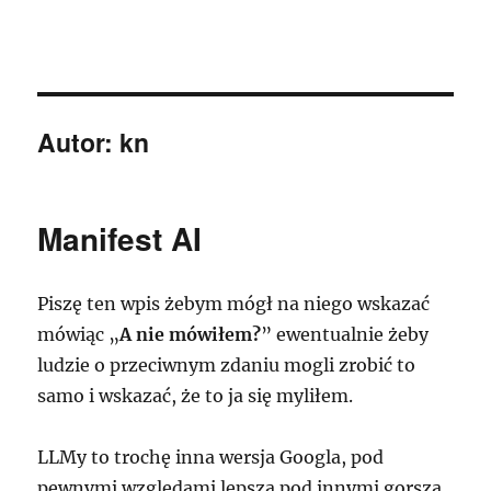
Notatki programistyczne
Autor:
kn
Manifest AI
Piszę ten wpis żebym mógł na niego wskazać
mówiąc „
A nie mówiłem?
” ewentualnie żeby
ludzie o przeciwnym zdaniu mogli zrobić to
samo i wskazać, że to ja się myliłem.
LLMy to trochę inna wersja Googla, pod
pewnymi względami lepsza pod innymi gorsza.