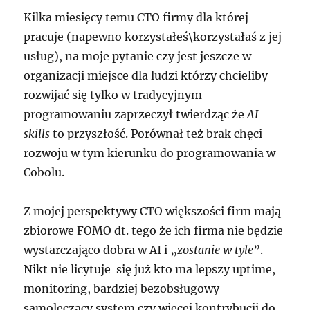
Kilka miesięcy temu CTO firmy dla której
pracuje (napewno korzystałeś\korzystałaś z jej
usług), na moje pytanie czy jest jeszcze w
organizacji miejsce dla ludzi którzy chcieliby
rozwijać się tylko w tradycyjnym
programowaniu zaprzeczył twierdząc że
AI
skills
to przyszłość. Porównał też brak chęci
rozwoju w tym kierunku do programowania w
Cobolu.
Z mojej perspektywy CTO większości firm mają
zbiorowe FOMO dt. tego że ich firma nie będzie
wystarczająco dobra w AI i „
zostanie w tyle
”.
Nikt nie licytuje się już kto ma lepszy uptime,
monitoring, bardziej bezobsługowy
samoleczący system czy więcej kontrybucji do