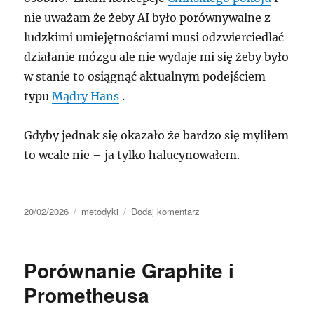
nie uważam że żeby AI było porównywalne z
ludzkimi umiejętnościami musi odzwierciedlać
działanie mózgu ale nie wydaje mi się żeby było
w stanie to osiągnąć aktualnym podejściem
typu
Mądry Hans
.
Gdyby jednak się okazało że bardzo się myliłem
to wcale nie – ja tylko halucynowałem.
Data
Kategorie
do
20/02/2026
metodyki
Dodaj komentarz
publikacji
Manifest
AI
Porównanie Graphite i
Prometheusa