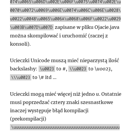
074\u0065\u006D\u002E\u006F\u0075\u0074\u002E\u
0070\u0072\u0069\u006E\u0074\u006C\u006E\u0028\
u0022\u0048\u0065\u006A\u0068\u006F\u0022\u0029
zapisane w pliku Ojacie.java
\u003B\u007D\u007D
można skompilować i uruchomić (raczej z
konsoli).
Ucieczki Unicode muszą mieć nieparzystą ilość
backslashy:
to
#
,
to
\u0023
,
\u0023
\\u0023
to
\#
itd …
\\\u0023
Ucieczki mogą mieć więcej niż jedno
u
. Ostatnie
musi poprzedzać cztery znaki szesnastkowe
inaczej występuje błąd kompilacji
(prekompilacji)
\uuuuuuuuuuuuuuuuuuuuuuuuuuuuuuuuuuuuuuuuuuuuu