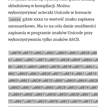
składniową w kompilacji. Można
wykorzystywać ucieczki Unicode w formacie
gdzie xxxx to wartość znaku zapisana
\uxxxx
szesnastkowo. Ma to na celu danie możliwości
zapisania w programie znaków Unicode przy
wykorzystywaniu tylko znaków ASCII.
\u0070\u0075\u0062\u006C\u0069\u0063\u0020\u00
63\u006C\u0061\u0073\u0073\u0020\u004F\u006A\u0
061\u0063\u0069\u0065\u007B\u0070\u0075\u0062\u
006C\u0069\u0063\u0020\u0073\u0074\u0061\u0074\
u0069\u0063\u0020\u0076\u006F\u0069\u0064\u0020
\u006D\u0061\u0069\u006E\u0028\u0053\u0074\u007
2\u0069\u006E\u0067\u005B\u005D\u0020\u0061\u00
72\u0067\u0073\u0029\u007B\u0053\u0079\u0073\u0